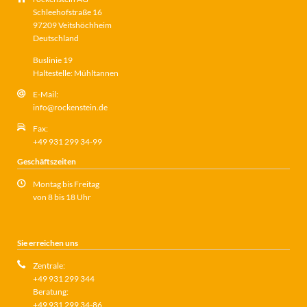
Schleehofstraße 16
97209 Veitshöchheim
Deutschland
Buslinie 19
Haltestelle: Mühltannen
E-Mail:
info@rockenstein.de
Fax:
+49 931 299 34-99
Geschäftszeiten
Montag bis Freitag
von 8 bis 18 Uhr
Sie erreichen uns
Zentrale:
+49 931 299 344
Beratung:
+49 931 299 34-86