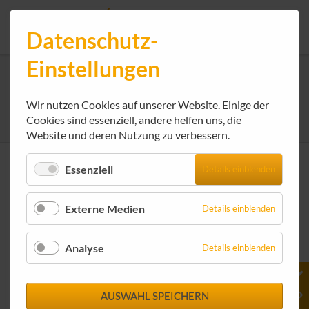
Datenschutz-
Einstellungen
Termine-Details
Wir nutzen Cookies auf unserer Website. Einige der
rockenstein AG - Internet-Service-Provider
We get IT online!
Termine
Cookies sind essenziell, andere helfen uns, die
Termine-Details
Website und deren Nutzung zu verbessern.
Europäischer Datenschutztag
Essenziell
Details einblenden
am 28. Januar
Externe Medien
Details einblenden
28.01.2026
Anonymisierung und Pseudonymisierung - Risiken mindern,
Analyse
Details einblenden
Daten nutzen?
AUSWAHL SPEICHERN