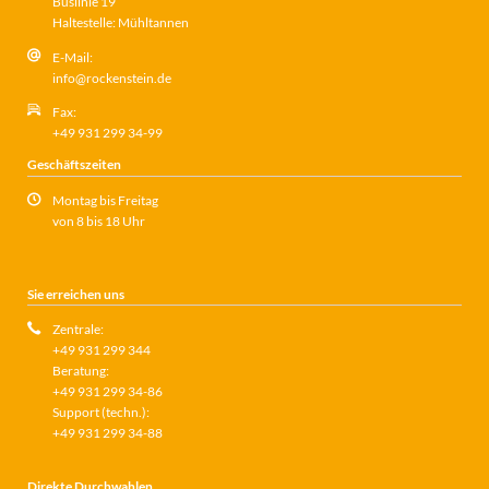
Buslinie 19
Haltestelle: Mühltannen
E-Mail:
info@rockenstein.de
Fax:
+49 931 299 34-99
Geschäftszeiten
Montag bis Freitag
von 8 bis 18 Uhr
Sie erreichen uns
Zentrale:
+49 931 299 344
Beratung:
+49 931 299 34-86
Support (techn.):
+49 931 299 34-88
Direkte Durchwahlen