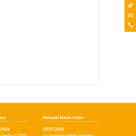
rockenstein-Serviceportal
rockenstein-STATUS
rockenstein-FAQ
Smarter Telefonassistent
Downloads
Formulare
Broschüre
Newsletter
Termine
Nachrichten
Veranstaltungen
Kunst im Co-Working-Space
Cyber Summit
ine
Aktuelle Nachrichten
.2026
28.07.2026
Festival 2026
rockenstein-Webcam beim