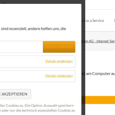
info@rockenstein.de
Karriere
und Kollokation
Globale Netzwerke
Cloud as a Service
ind essenziell, andere helfen uns, die
Skalierbare Internetanbindungen
VCloud
K
rockenstein AG - Internet-Ser
Individuelle Standortvernetzungen
Webdienste
B
Details einblenden
Netzsicherheit
E-Mail-Dienste
X
Anbindungen in Mainfranken
IP-Telefonie
W
Details einblenden
FTTH - Fibre To The Home
C
 zur Verfügung. Sie können diese Formulare direkt am Computer au
Details einblenden
B
er Post oder Fax an uns zurück.
E AKZEPTIEREN
S
ler Cookies zu. Die Option
Auswahl speichern
 oder nur die technisch essenziellen Cookies zu
t.pdf
(521,0 KiB)