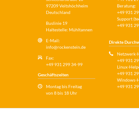
97209 Veitshöchheim
Beratung:
Deutschland
+49 931 29
Support (te
Buslinie 19
+49 931 29
Haltestelle: Mühltannen
E-Mail:
Direkte Durch
info@rockenstein.de
Netzwerk-
Fax:
+49 931 29
+49 931 299 34-99
Linux-Help
+49 931 29
Geschäftszeiten
Windows-H
Montag bis Freitag
+49 931 29
von 8 bis 18 Uhr