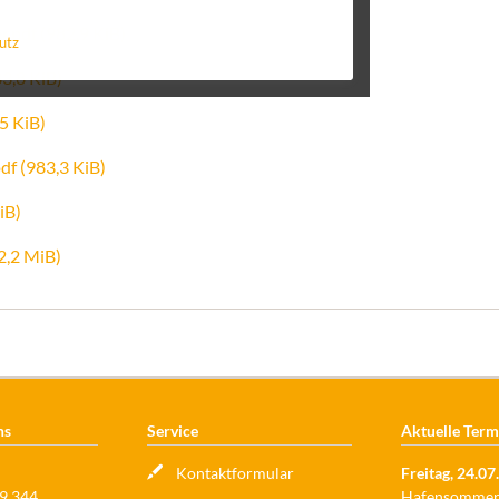
r.pdf
(982,9 KiB)
utz
83,8 KiB)
5 KiB)
pdf
(983,3 KiB)
iB)
2,2 MiB)
ns
Service
Aktuelle Term
Kontaktformular
Freitag,
24.07
9 344
Hafensommer 