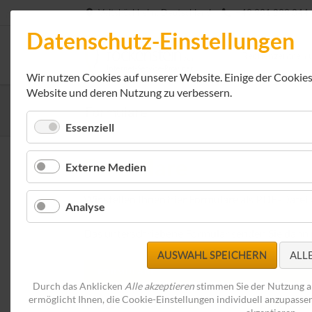
Veitshöchheim, Deutschland
+49 931 299 344
Datenschutz-Einstellungen
EN
Rechenzentren 
Wir nutzen Cookies auf unserer Website. Einige der Cookies s
Website und deren Nutzung zu verbessern.
Formulare
Essenziell
Formulare
Externe Medien
Wir stellen Ihnen hier Formulare als PDF-Datei
Analyse
Das unterschriebene Formular senden Sie dann p
AUSWAHL SPEICHERN
ALL
FORMULARE
Durch das Anklicken
Alle akzeptieren
stimmen Sie der Nutzung al
ermöglicht Ihnen, die Cookie-Einstellungen individuell anzupassen
rockensteinAG_SEPA-Lastschriftmanda