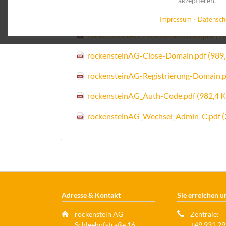
akzeptieren.
rockensteinAG-Wechsel-Domaininhabe
Impressum
Datensch
rockensteinAG-Providerwechsel.pdf
(9
rockensteinAG-Close-Domain.pdf
(989,
rockensteinAG-Registrierung-Domain.
rockensteinAG_Auth-Code.pdf
(982,4 K
rockensteinAG_Wechsel_Admin-C.pdf
(
Adresse & Kontakt
Sie erreichen u
rockenstein AG
Zentrale:
Schleehofstraße 16
+49 931 29