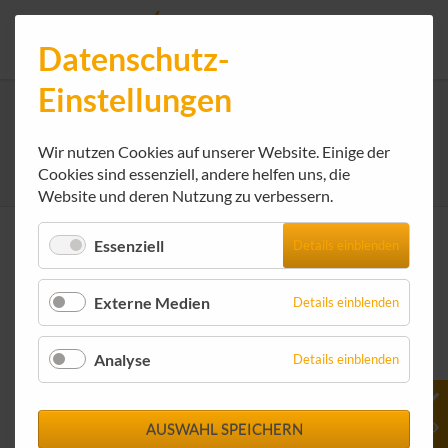
Datenschutz-
Einstellungen
Nachrichten-Details
Wir nutzen Cookies auf unserer Website. Einige der
rockenstein AG - Internet-Service-Provider
We get IT online!
Nachrichten
Cookies sind essenziell, andere helfen uns, die
Nachrichten-Details
Website und deren Nutzung zu verbessern.
Janina Hirt übernimmt das
Essenziell
Details einblenden
Ressort Recht
Externe Medien
Details einblenden
Analyse
Details einblenden
AUSWAHL SPEICHERN