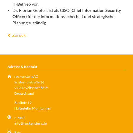
IT-Betrieb vor.
Dr. Florian Göpfert ist als CISO (
Chief Information Security
Officer)
für die Informationssicherheit und strategische
Planung zuständig.
Zurück
Adresse & Kontakt
rockenstein AG
Schleehofstraße 16
97209 Veitshöchheim
Deutschland
Buslinie 19
Haltestelle: Mühltannen
E-Mail:
info@rockenstein.de
Fax: