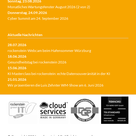
Sonntag,
23.08.2026
Monatliches Wartungsfenster August 2026 (2 von 2)
Donnerstag,
24.09.2026
Cyber Summit am 24. September 2026
Aktuelle Nachrichten
28.07.2026
rockenstein-Webcam beim Hafensommer Würzburg
18.06.2026
Gesundheitstag bei rockenstein 2026
15.06.2026
KI Masterclass bei rockenstein: echte Datensouveränität in der KI
21.01.2026
Wir präsentieren die Luis Zehnter WM-Show am 6. Juni 2026