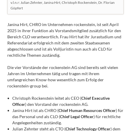
v.l.n.r: Julian Zehnter, Janina Hirt, Christoph Rockenstein, Dr. Florian
Göpfert
Janina Hirt, CHRO im Unternehmen rockenstein, ist seit April
2025 in ihrer Funktion als Vorstandsmitglied zusätzlich für den
Bereich CLO verantwortlich. Frau Hirt hat ihr Jurastudium und
Referendariat erfolgreich mit dem zweiten Staatsexamen
abgeschlossen und ist als Volljuristin nun auch als CLO für
rechtliche Themen zuständig.
Die vier Vorstände der rockenstein AG sind bereits seit vielen
Jahren im Unternehmen tätig und tragen mit ihrem
umfangreichen Know-how wesentlich zum Erfolg der
rockenstein-group bei.
Christoph Rockenstein leitet als CEO (
Chief Executive
Officer
) den Vorstand der rockenstein AG.
Janina Hirt ist als CHRO (
Chief Human Resources Officer
) für
das Personal und als CLO (
Chief Legal Officer
) für rechtliche
Angelegenheiten zuständig.
Julian Zehnter steht als CTO (
Chief Technology Officer
) dem