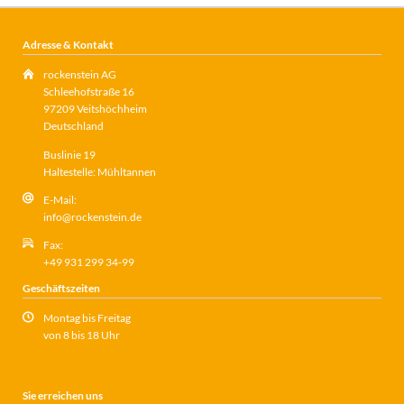
Adresse & Kontakt
rockenstein AG
Schleehofstraße 16
97209 Veitshöchheim
Deutschland
Buslinie 19
Haltestelle: Mühltannen
E-Mail:
info@rockenstein.de
Fax:
+49 931 299 34-99
Geschäftszeiten
Montag bis Freitag
von 8 bis 18 Uhr
Sie erreichen uns