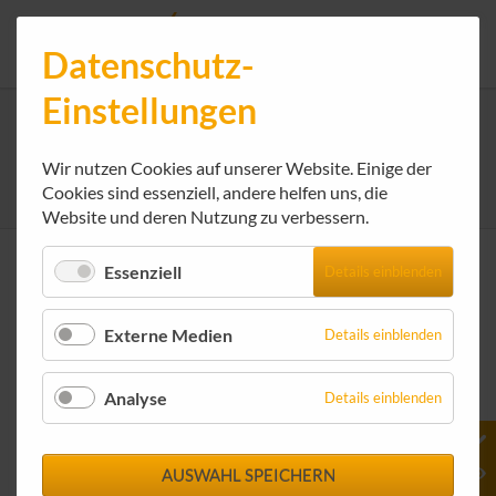
Datenschutz-
Einstellungen
Chronik - Details
Wir nutzen Cookies auf unserer Website. Einige der
rockenstein AG - Internet-Service-Provider
We get IT online!
Über uns
Cookies sind essenziell, andere helfen uns, die
Timeline
Chronik - Details
Website und deren Nutzung zu verbessern.
Timeline
Essenziell
Details einblenden
2019
Externe Medien
Details einblenden
Planung Neubau
Analyse
Details einblenden
Firmengebäude
AUSWAHL SPEICHERN